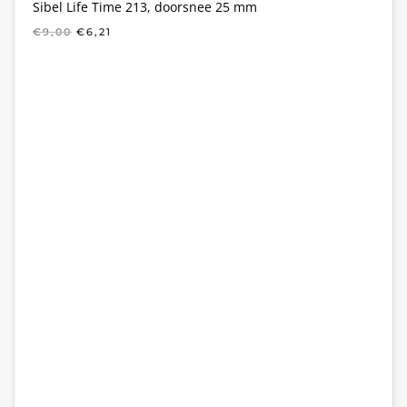
Sibel Life Time 213, doorsnee 25 mm
OORSPRONKELIJKE
HUIDIGE
€
9,00
€
6,21
PRIJS
PRIJS
WAS:
IS:
€9,00.
€6,21.