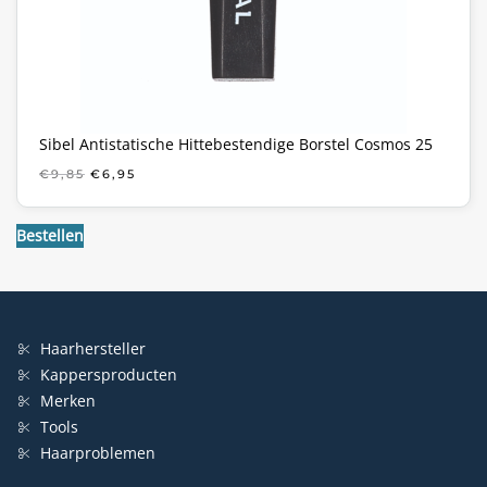
Sibel Antistatische Hittebestendige Borstel Cosmos 25
OORSPRONKELIJKE
HUIDIGE
€
9,85
€
6,95
PRIJS
PRIJS
WAS:
IS:
€9,85.
€6,95.
Bestellen
Haarhersteller
Kappersproducten
Merken
Tools
Haarproblemen