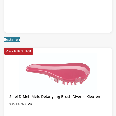
Bestellen
AANBIEDING!
Sibel D-Méli-Mélo Detangling Brush Diverse Kleuren
OORSPRONKELIJKE
HUIDIGE
€
9,85
€
4,95
PRIJS
PRIJS
WAS:
IS:
€9,85.
€4,95.