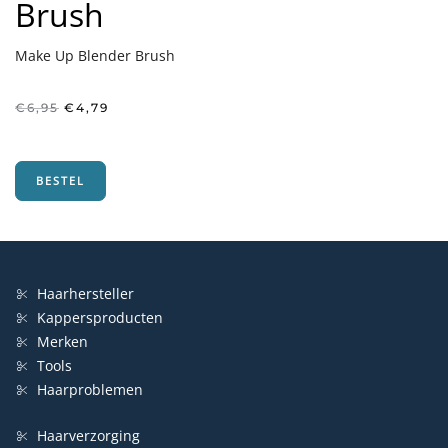
Brush
Make Up Blender Brush
Oorspronkelijke
Huidige
€
6,95
€
4,79
prijs
prijs
was:
is:
€6,95.
€4,79.
BESTEL
Haarhersteller
Kappersproducten
Merken
Tools
Haarproblemen
Haarverzorging