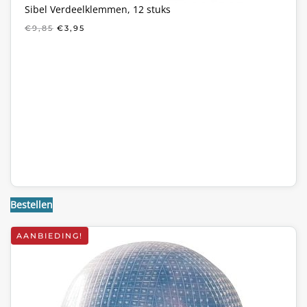
Sibel Verdeelklemmen, 12 stuks
OORSPRONKELIJKE
HUIDIGE
€
9,85
€
3,95
PRIJS
PRIJS
WAS:
IS:
€9,85.
€3,95.
Bestellen
AANBIEDING!