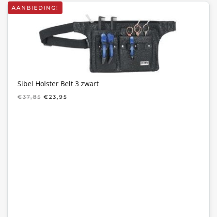
AANBIEDING!
Sibel Holster Belt 3 zwart
OORSPRONKELIJKE
HUIDIGE
€
37,85
€
23,95
PRIJS
PRIJS
WAS:
IS:
€37,85.
€23,95.