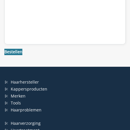
Bestellen
Haarhersteller
Kappersproducten
Merken
Tools
Haarproblemen
Haarverzorging