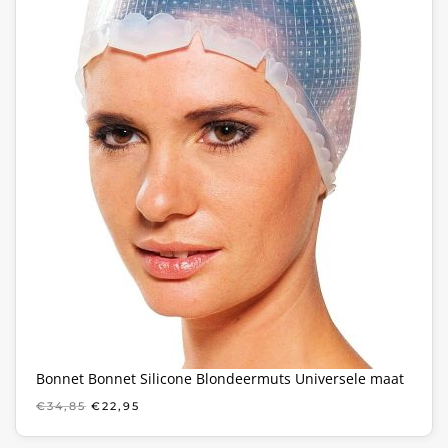
Bonnet Bonnet Silicone Blondeermuts Universele maat
OORSPRONKELIJKE
HUIDIGE
€
34,85
€
22,95
PRIJS
PRIJS
WAS:
IS: