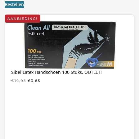
€34,85.
€22,95.
Bestellen
AANBIEDING!
Sibel Latex Handschoen 100 Stuks, OUTLET!
OORSPRONKELIJKE
HUIDIGE
€
19,95
€
3,85
PRIJS
PRIJS
WAS:
IS:
€19,95.
€3,85.