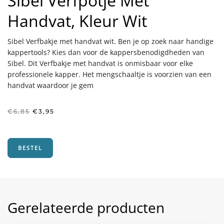
Sibel Verfpotje Met
Handvat, Kleur Wit
Sibel Verfbakje met handvat wit. Ben je op zoek naar handige
kappertools? Kies dan voor de kappersbenodigdheden van
Sibel. Dit Verfbakje met handvat is onmisbaar voor elke
professionele kapper. Het mengschaaltje is voorzien van een
handvat waardoor je gem
Oorspronkelijke
Huidige
€
6,85
€
3,95
prijs
prijs
was:
is:
€6,85.
€3,95.
BESTEL
Gerelateerde producten