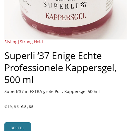
Styling|Strong Hold
Superli ‘37 Enige Echte
Professionele Kappersgel,
500 ml
Superli’37 in EXTRA grote Pot , Kappersgel 500ml
Oorspronkelijke
Huidige
€
19,85
€
8,65
prijs
prijs
was:
is:
€19,85.
€8,65.
BESTEL