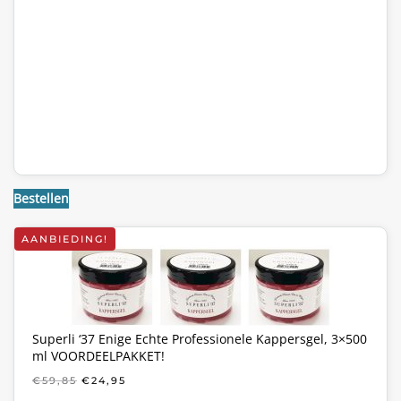
Bestellen
AANBIEDING!
Superli ‘37 Enige Echte Professionele Kappersgel, 3×500
ml VOORDEELPAKKET!
OORSPRONKELIJKE
HUIDIGE
€
59,85
€
24,95
PRIJS
PRIJS