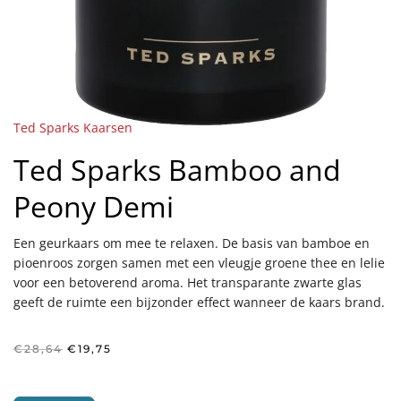
Ted Sparks Kaarsen
Ted Sparks Bamboo and
Peony Demi
Een geurkaars om mee te relaxen. De basis van bamboe en
pioenroos zorgen samen met een vleugje groene thee en lelie
voor een betoverend aroma. Het transparante zwarte glas
geeft de ruimte een bijzonder effect wanneer de kaars brand.
Oorspronkelijke
Huidige
€
28,64
€
19,75
prijs
prijs
was:
is:
€28,64.
€19,75.