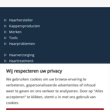
Haarhersteller
Kappersproducten
Merken
Tools
Haarproblemen
Haarverzorging
Haartreatment
Haarbescherming
Wij respecteren uw privacy
Styling
Shampoo
We gebruiken cookies om uw browse-ervaring te
verbeteren, gepersonaliseerde advertenties of inhoud
Haarverf
weer te geven en ons verkeer te analyseren.
Door op "Alles
Permanente haarverf
accepteren" te klikken, stemt u in met ons gebruik van
Semi-permanente haarverf
cookies.
Haarverf zonder ammonia