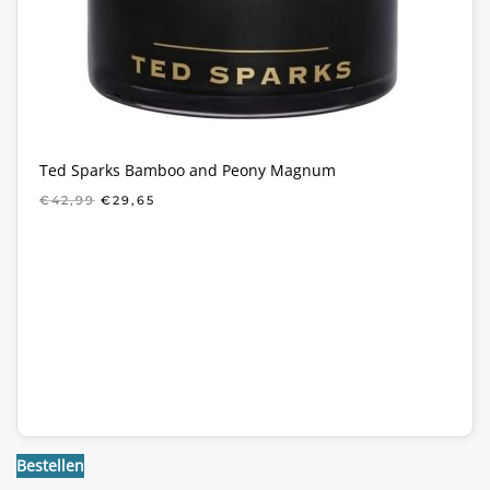
Ted Sparks Bamboo and Peony Magnum
OORSPRONKELIJKE
HUIDIGE
€
42,99
€
29,65
PRIJS
PRIJS
WAS:
IS:
€42,99.
€29,65.
Bestellen