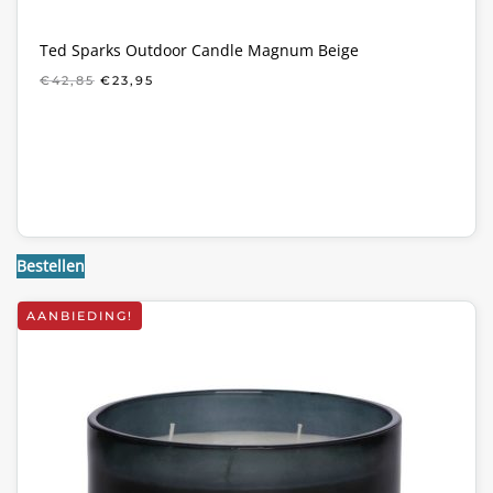
Ted Sparks Outdoor Candle Magnum Beige
OORSPRONKELIJKE
HUIDIGE
€
42,85
€
23,95
PRIJS
PRIJS
WAS:
IS:
€42,85.
€23,95.
Bestellen
AANBIEDING!