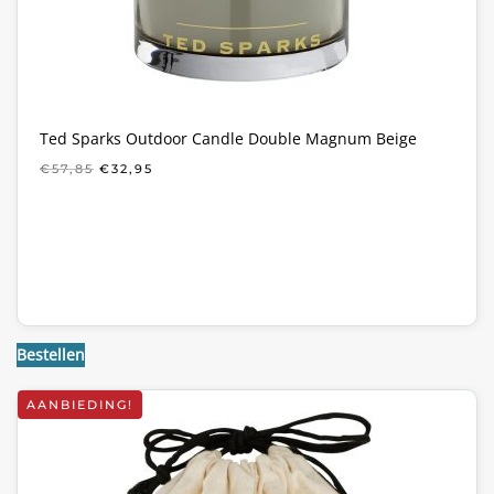
Ted Sparks Outdoor Candle Double Magnum Beige
OORSPRONKELIJKE
HUIDIGE
€
57,85
€
32,95
PRIJS
PRIJS
WAS:
IS:
€57,85.
€32,95.
Bestellen
AANBIEDING!