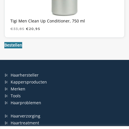
Tigi Men Clean Up Conditioner, 750 ml
OORSPRONKELIJKE
HUIDIGE
€
33,85
€
20,95
PRIJS
PRIJS
WAS:
IS:
€33,85.
€20,95.
Bestellen
Haarhersteller
Kappersproducten
Merken
Tools
Haarproblemen
Haarverzorging
Haartreatment