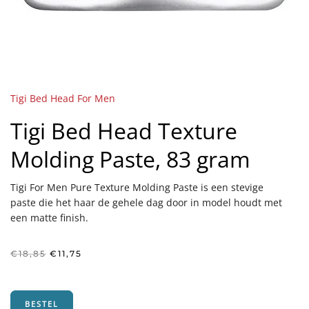
Tigi Bed Head For Men
Tigi Bed Head Texture
Molding Paste, 83 gram
Tigi For Men Pure Texture Molding Paste is een stevige
paste die het haar de gehele dag door in model houdt met
een matte finish.
Oorspronkelijke
Huidige
€
18,85
€
11,75
prijs
prijs
was:
is:
€18,85.
€11,75.
BESTEL