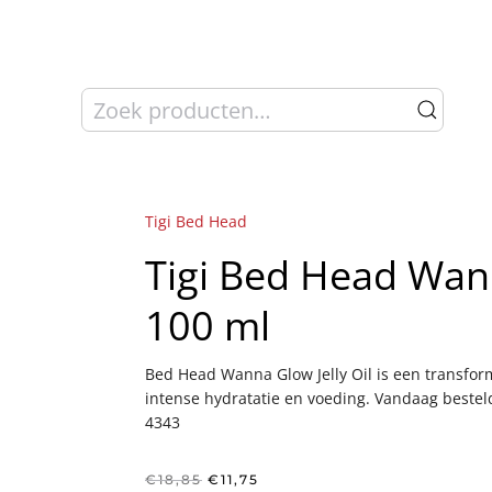
Zoeken
naar:
Tigi Bed Head
Tigi Bed Head Wann
100 ml
Bed Head Wanna Glow Jelly Oil is een transform
intense hydratatie en voeding. Vandaag bestel
4343
Oorspronkelijke
Huidige
€
18,85
€
11,75