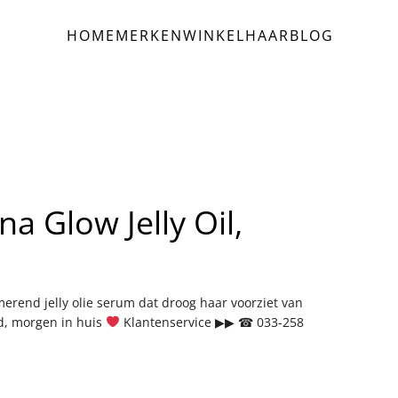
HOME
MERKEN
WINKEL
HAAR
BLOG
a Glow Jelly Oil,
erend jelly olie serum dat droog haar voorziet van
d, morgen in huis
Klantenservice ▶▶ ☎ 033-258