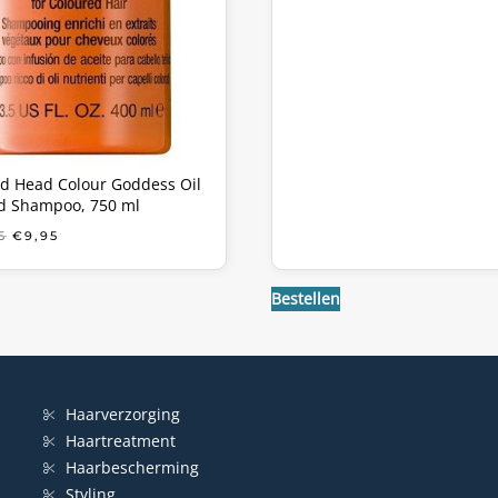
ed Head Colour Goddess Oil
d Shampoo, 750 ml
OORSPRONKELIJKE
HUIDIGE
5
€
9,95
PRIJS
PRIJS
WAS:
IS:
€40,85.
€9,95.
Bestellen
Haarverzorging
Haartreatment
Haarbescherming
Styling