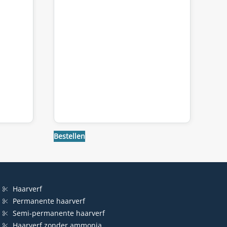
Bestellen
Haarverf
Permanente haarverf
Semi-permanente haarverf
Haarverf zonder ammonia