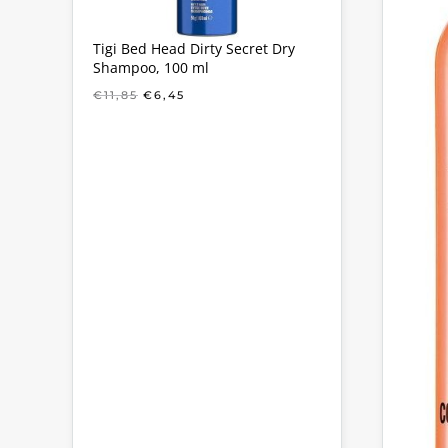
Tigi Bed Head Dirty Secret Dry
Shampoo, 100 ml
OORSPRONKELIJKE
HUIDIGE
€
11,85
€
6,45
PRIJS
PRIJS
WAS:
IS:
€11,85.
€6,45.