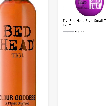
Tigi Bed Head Style Small T
125ml
OORSPRONKELIJ
HUIDIGE
€
13,85
€
6,45
PRIJS
PRIJS
WAS:
IS:
€13,85.
€6,45.