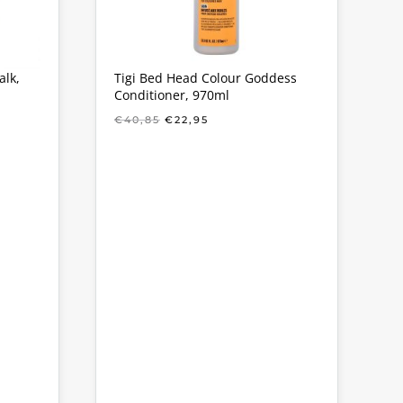
alk,
Tigi Bed Head Colour Goddess
Conditioner, 970ml
KE
OORSPRONKELIJKE
HUIDIGE
€
40,85
€
22,95
PRIJS
PRIJS
WAS:
IS:
€40,85.
€22,95.