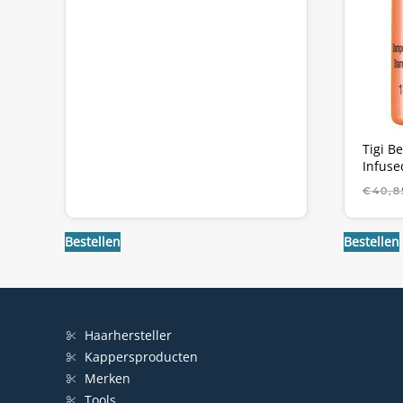
Tigi B
Infuse
€
40,8
Bestellen
Bestellen
Haarhersteller
Kappersproducten
Merken
Tools