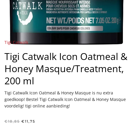
Tigi Catwalk
Tigi Catwalk Icon Oatmeal &
Honey Masque/Treatment,
200 ml
Tigi Catwalk Icon Oatmeal & Honey Masque is nu extra
goedkoop! Bestel Tigi Catwalk Icon Oatmeal & Honey Masque
voordelig! tigi online aanbieding!
Oorspronkelijke
Huidige
€
18,85
€
11,75
prijs
prijs
was:
is: