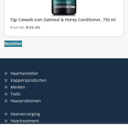
Tigi Catwalk Icon Oatmeal & Honey Conditioner, 750 ml
OORSPRONKELIJKE
HUIDIGE
€
43,85
€
20,95
PRIJS
PRIJS
WAS:
IS:
€43,85.
€20,95.
Bestellen
Haarhersteller
Kappersproducten
Merken
Tools
Haarproblemen
Haarverzorging
Haartreatment
Haarbescherming