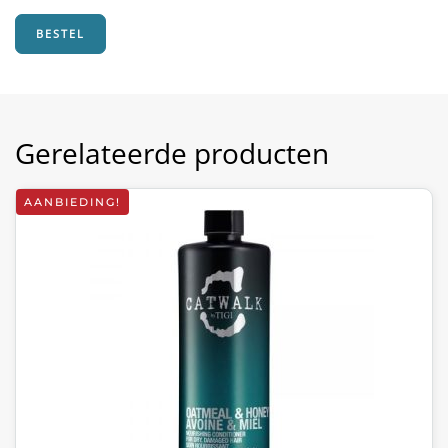
€18,85.
€11,75.
BESTEL
Gerelateerde producten
AANBIEDING!