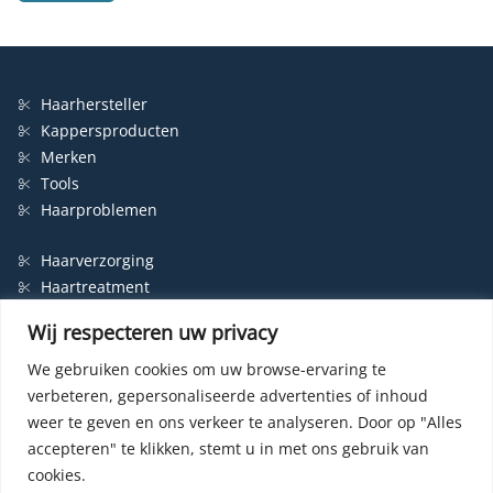
Haarhersteller
Kappersproducten
Merken
Tools
Haarproblemen
Haarverzorging
Haartreatment
Haarbescherming
Wij respecteren uw privacy
Styling
Shampoo
We gebruiken cookies om uw browse-ervaring te
verbeteren, gepersonaliseerde advertenties of inhoud
Haarverf
weer te geven en ons verkeer te analyseren.
Door op "Alles
Permanente haarverf
accepteren" te klikken, stemt u in met ons gebruik van
Semi-permanente haarverf
cookies.