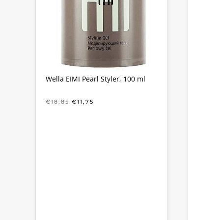
Wella EIMI Pearl Styler, 100 ml
OORSPRONKELIJKE
HUIDIGE
€
18,85
€
11,75
PRIJS
PRIJS
WAS:
IS:
€18,85.
€11,75.