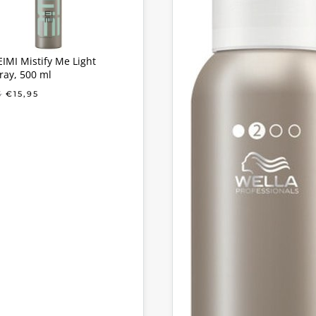
EIMI Mistify Me Light
ray, 500 ml
OORSPRONKELIJKE
HUIDIGE
5
€
15,95
PRIJS
PRIJS
WAS:
IS:
€19,85.
€15,95.