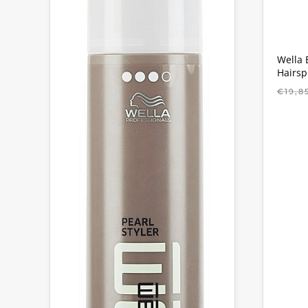
Wella 
Hairsp
€
19,8