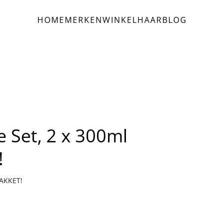
HOME
MERKEN
WINKEL
HAAR
BLOG
e Set, 2 x 300ml
!
PAKKET!