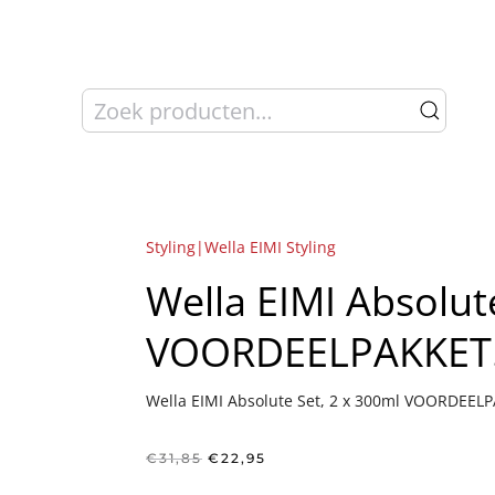
Zoeken
naar:
Styling|Wella EIMI Styling
Wella EIMI Absolut
VOORDEELPAKKET
Wella EIMI Absolute Set, 2 x 300ml VOORDEEL
Oorspronkelijke
Huidige
€
31,85
€
22,95
prijs
prijs
was:
is: