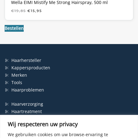
Wella EIMI Mistify Me Strong Hairspray, 500 ml
OORSPRONKELIJKE
HUIDIGE
€
19,85
€
15,95
PRIJS
PRIJS
WAS:
IS:
€19,85.
€15,95.
Bestellen
Haarhersteller
Kappersproducten
Merken
Tools
Haarproblemen
Haarverzorging
Haartreatment
Haarbescherming
Wij respecteren uw privacy
Styling
Shampoo
We gebruiken cookies om uw browse-ervaring te