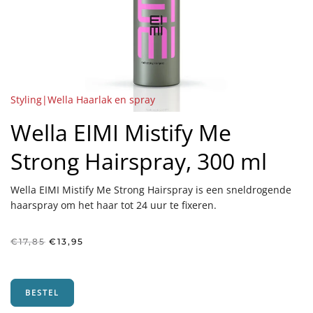
Styling|Wella Haarlak en spray
Wella EIMI Mistify Me
Strong Hairspray, 300 ml
Wella EIMI Mistify Me Strong Hairspray is een sneldrogende
haarspray om het haar tot 24 uur te fixeren.
Oorspronkelijke
Huidige
€
17,85
€
13,95
prijs
prijs
was:
is:
€17,85.
€13,95.
BESTEL