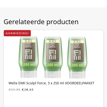
Gerelateerde producten
AANBIEDING!
Wella EIMI Sculpt Force, 3 x 250 ml VOORDEELPAKKET
OORSPRONKELIJKE
HUIDIGE
€
59,85
€
28,65
PRIJS
PRIJS
WAS:
IS:
€59,85.
€28,65.