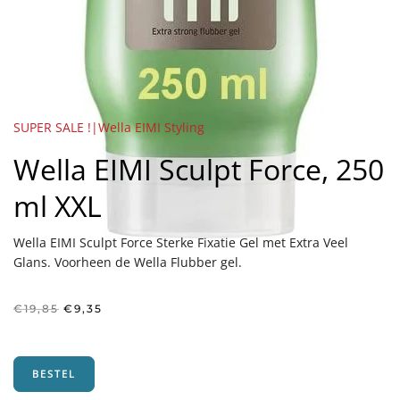
SUPER SALE !|Wella EIMI Styling
Wella EIMI Sculpt Force, 250
ml XXL
Wella EIMI Sculpt Force Sterke Fixatie Gel met Extra Veel
Glans. Voorheen de Wella Flubber gel.
Oorspronkelijke
Huidige
€
19,85
€
9,35
prijs
prijs
was:
is:
€19,85.
€9,35.
BESTEL