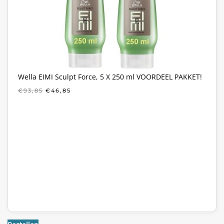
Wella EIMI Sculpt Force, 5 X 250 ml VOORDEEL PAKKET!
OORSPRONKELIJKE
HUIDIGE
€
93,85
€
46,85
PRIJS
PRIJS
WAS:
IS:
€93,85.
€46,85.