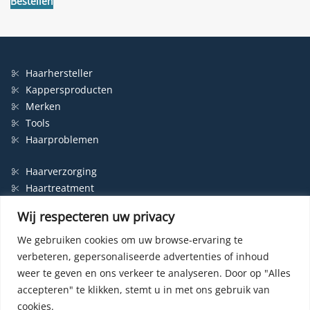
Bestellen
Haarhersteller
Kappersproducten
Merken
Tools
Haarproblemen
Haarverzorging
Haartreatment
Haarbescherming
Wij respecteren uw privacy
Styling
Shampoo
We gebruiken cookies om uw browse-ervaring te
verbeteren, gepersonaliseerde advertenties of inhoud
Haarverf
weer te geven en ons verkeer te analyseren.
Door op "Alles
Permanente haarverf
accepteren" te klikken, stemt u in met ons gebruik van
Semi-permanente haarverf
cookies.