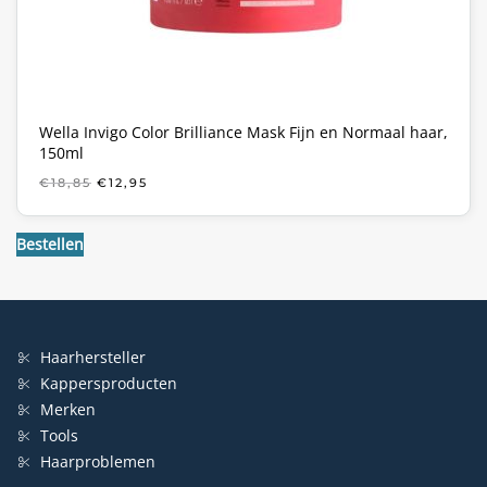
Wella Invigo Color Brilliance Mask Fijn en Normaal haar,
150ml
OORSPRONKELIJKE
HUIDIGE
€
18,85
€
12,95
PRIJS
PRIJS
WAS:
IS:
€18,85.
€12,95.
Bestellen
Haarhersteller
Kappersproducten
Merken
Tools
Haarproblemen