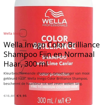
Wella Invigo
Wella Invigo Color Brilliance
Shampoo Fijn en Normaal
Haar, 300 ml
Kleurbeschermende shampoo. Geniet langer van mooi
gekleurd haar. Wella Invigo Color Brilliance Shampoo,
beschermt de haarkleur tot wel zeven weken lang.
Oorspronkelijke
Huidige
€
15,85
€
9,95
prijs
prijs
was:
is: