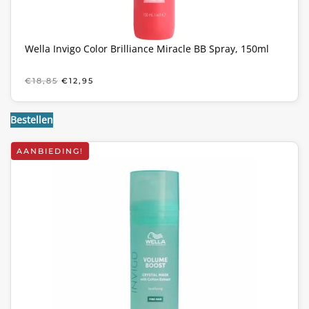
Wella Invigo Color Brilliance Miracle BB Spray, 150ml
OORSPRONKELIJKE
HUIDIGE
€
18,85
€
12,95
PRIJS
PRIJS
WAS:
IS:
€18,85.
€12,95.
Bestellen
AANBIEDING!