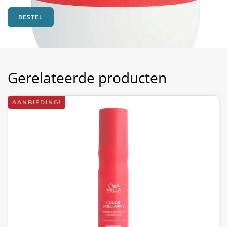
€15,85.
€9,95.
BESTEL
Gerelateerde producten
AANBIEDING!