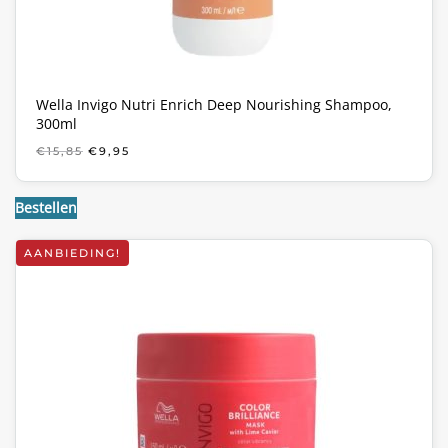
Wella Invigo Nutri Enrich Deep Nourishing Shampoo,
300ml
OORSPRONKELIJKE
HUIDIGE
€
15,85
€
9,95
PRIJS
PRIJS
WAS:
IS:
€15,85.
€9,95.
Bestellen
AANBIEDING!