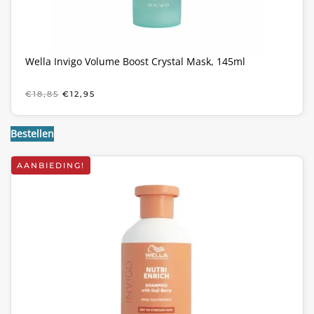
Wella Invigo Volume Boost Crystal Mask, 145ml
OORSPRONKELIJKE
HUIDIGE
€
18,85
€
12,95
PRIJS
PRIJS
WAS:
IS:
€18,85.
€12,95.
Bestellen
AANBIEDING!