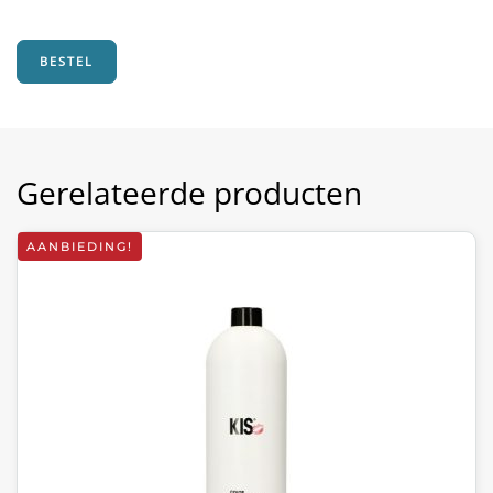
was:
is:
€15,85.
€9,95.
BESTEL
Gerelateerde producten
AANBIEDING!