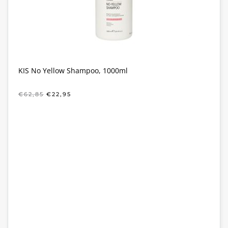
KIS No Yellow Shampoo, 1000ml
OORSPRONKELIJKE
HUIDIGE
€
62,85
€
22,95
PRIJS
PRIJS
WAS:
IS:
€62,85.
€22,95.