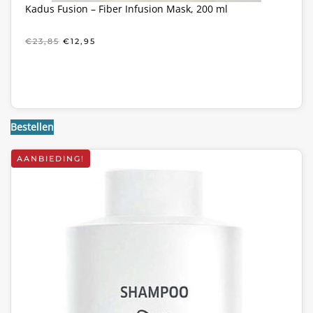
Kadus Fusion – Fiber Infusion Mask, 200 ml
OORSPRONKELIJKE
HUIDIGE
€
23,85
€
12,95
PRIJS
PRIJS
WAS:
IS:
€23,85.
€12,95.
Bestellen
AANBIEDING!