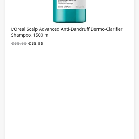
L’Oreal Scalp Advanced Anti-Dandruff Dermo-Clarifier
Shampoo, 1500 ml
OORSPRONKELIJKE
HUIDIGE
€
58,85
€
35,95
PRIJS
PRIJS
WAS:
IS:
€58,85.
€35,95.