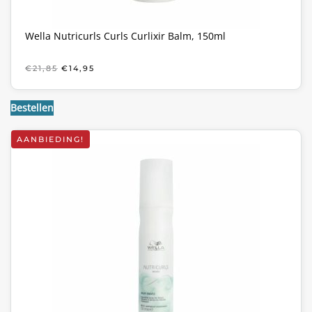
Wella Nutricurls Curls Curlixir Balm, 150ml
OORSPRONKELIJKE
HUIDIGE
€
21,85
€
14,95
PRIJS
PRIJS
WAS:
IS:
€21,85.
€14,95.
Bestellen
AANBIEDING!