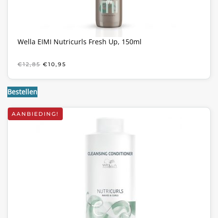
Wella EIMI Nutricurls Fresh Up, 150ml
OORSPRONKELIJKE
HUIDIGE
€
12,85
€
10,95
PRIJS
PRIJS
WAS:
IS:
€12,85.
€10,95.
Bestellen
AANBIEDING!