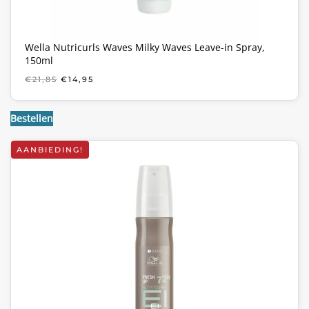
Wella Nutricurls Waves Milky Waves Leave-in Spray,
150ml
OORSPRONKELIJKE
HUIDIGE
€
21,85
€
14,95
PRIJS
PRIJS
WAS:
IS:
€21,85.
€14,95.
Bestellen
AANBIEDING!