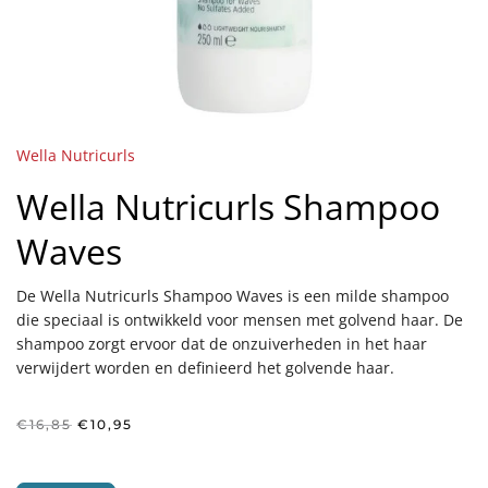
Wella Nutricurls
Wella Nutricurls Shampoo
Waves
De Wella Nutricurls Shampoo Waves is een milde shampoo
die speciaal is ontwikkeld voor mensen met golvend haar. De
shampoo zorgt ervoor dat de onzuiverheden in het haar
verwijdert worden en definieerd het golvende haar.
Oorspronkelijke
Huidige
€
16,85
€
10,95
prijs
prijs
was:
is:
€16,85.
€10,95.