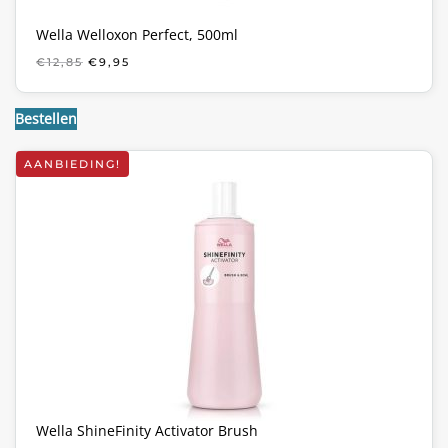
Wella Welloxon Perfect, 500ml
OORSPRONKELIJKE
HUIDIGE
€
12,85
€
9,95
PRIJS
PRIJS
WAS:
IS:
€12,85.
€9,95.
Bestellen
AANBIEDING!
Wella ShineFinity Activator Brush