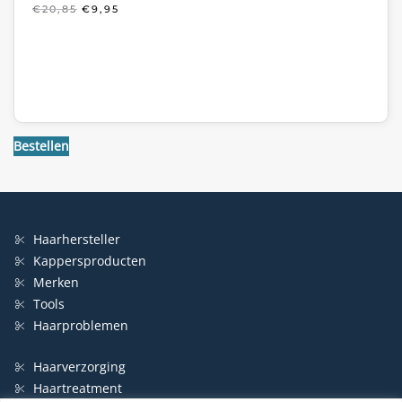
OORSPRONKELIJKE
HUIDIGE
€
20,85
€
9,95
PRIJS
PRIJS
WAS:
IS:
€20,85.
€9,95.
Bestellen
Haarhersteller
Kappersproducten
Merken
Tools
Haarproblemen
Haarverzorging
Haartreatment