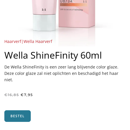
Haarverf|Wella Haarverf
Wella ShineFinity 60ml
De Wella ShineFinity is een zeer lang blijvende color glaze.
Deze color glaze zal niet oplichten en beschadigd het haar
niet.
Oorspronkelijke
Huidige
€
16,85
€
7,95
prijs
prijs
was:
is:
€16,85.
€7,95.
BESTEL