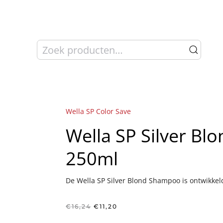
Zoeken
naar:
Wella SP Color Save
Wella SP Silver B
250ml
De Wella SP Silver Blond Shampoo is ontwikkeld
Oorspronkelijke
Huidige
€
16,24
€
11,20
prijs
prijs
was:
is: