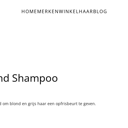
HOME
MERKEN
WINKEL
HAAR
BLOG
lond Shampoo
 om blond en grijs haar een opfrisbeurt te geven.