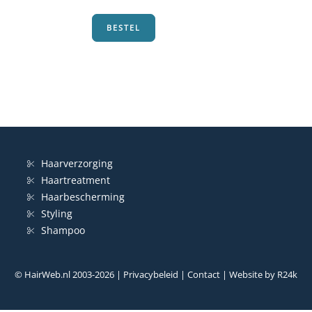
€16,24.
€11,20.
BESTEL
Haarverzorging
Haartreatment
Haarbescherming
Styling
Shampoo
© HairWeb.nl 2003-
2026
|
Privacybeleid
|
Contact
| Website by
R24k