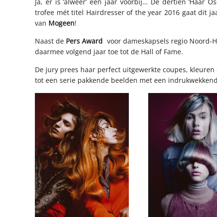
Ja, er is ‘alweer’ een jaar voorbij… De dertien ‘Haar 
trofee mét titel Hairdresser of the year 2016 gaat dit
van
Mogeen
!
Naast de
Pers Award
voor dameskapsels regio Noord-Holl
daarmee volgend jaar toe tot de Hall of Fame.
De jury prees haar perfect uitgewerkte coupes, kleuren 
tot een serie pakkende beelden met een indrukwekkende 