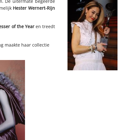
sum. De uitermate begeerde
melijk
Hester Wernert-Rijn
esser of the Year
en treedt
ng maakte haar collectie