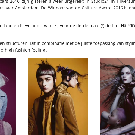
Oscars 2016’ zijn gisteren alweer uitgereikt in Studio21 in Hilver
 jaar naar Amsterdam! De Winnaar van de Coiffure Award 2016 is na
and en Flevoland – wint zij voor de derde maal (!) de titel
Hairdr
en structuren. Dit in combinatie mét de juiste toepassing van styli
‘high fashion feeling’.