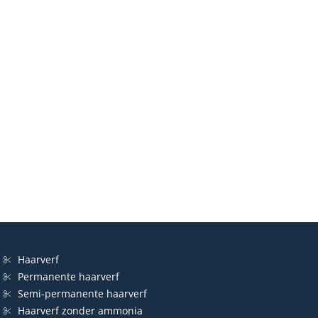
Haarverf
Permanente haarverf
Semi-permanente haarverf
Haarverf zonder ammonia