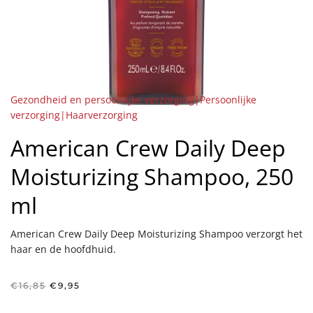
Gezondheid en persoonlijke verzorging|Persoonlijke
verzorging|Haarverzorging
American Crew Daily Deep
Moisturizing Shampoo, 250
ml
American Crew Daily Deep Moisturizing Shampoo verzorgt het
haar en de hoofdhuid.
Oorspronkelijke
Huidige
€
16,85
€
9,95
prijs
prijs
was:
is: