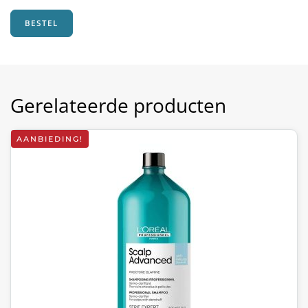
€16,85.
€9,95.
BESTEL
Gerelateerde producten
AANBIEDING!