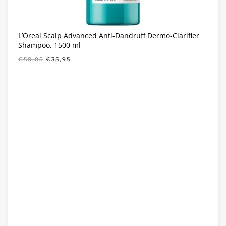
L’Oreal Scalp Advanced Anti-Dandruff Dermo-Clarifier
Shampoo, 1500 ml
OORSPRONKELIJKE
HUIDIGE
€
58,85
€
35,95
PRIJS
PRIJS
WAS:
IS:
€58,85.
€35,95.