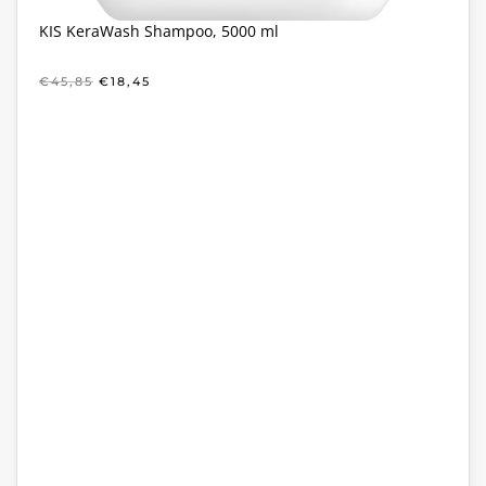
KIS KeraWash Shampoo, 5000 ml
OORSPRONKELIJKE
HUIDIGE
€
45,85
€
18,45
PRIJS
PRIJS
WAS:
IS:
€45,85.
€18,45.