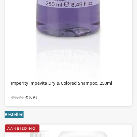
Imperity Impevita Dry & Colored Shampoo, 250ml
OORSPRONKELIJKE
HUIDIGE
€
8,75
€
3,95
PRIJS
PRIJS
WAS:
IS:
€8,75.
€3,95.
Bestellen
AANBIEDING!