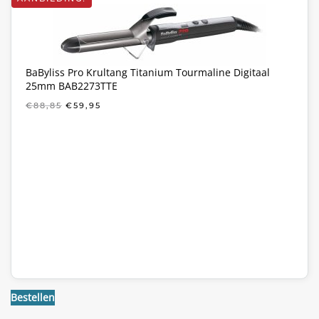
BaByliss Pro Krultang Titanium Tourmaline Digitaal
25mm BAB2273TTE
OORSPRONKELIJKE
HUIDIGE
€
88,85
€
59,95
PRIJS
PRIJS
WAS:
IS:
€88,85.
€59,95.
Bestellen