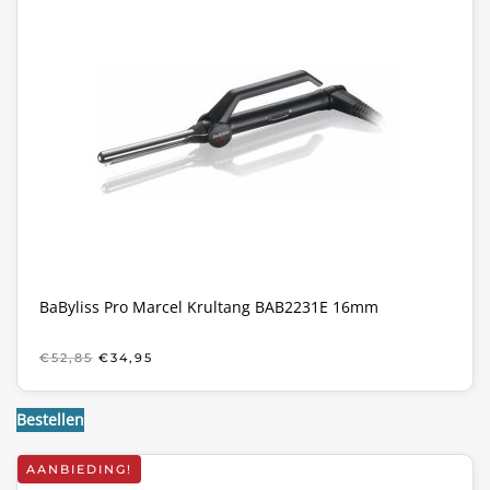
BaByliss Pro Marcel Krultang BAB2231E 16mm
OORSPRONKELIJKE
HUIDIGE
€
52,85
€
34,95
PRIJS
PRIJS
WAS:
IS:
€52,85.
€34,95.
Bestellen
AANBIEDING!