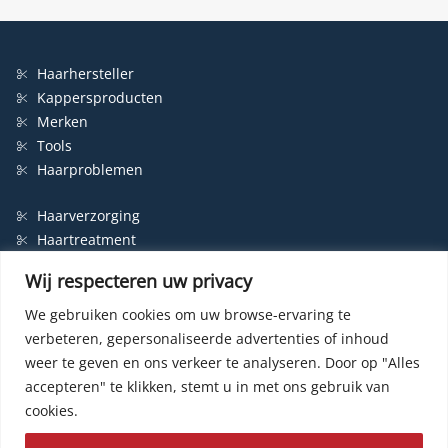
Haarhersteller
Kappersproducten
Merken
Tools
Haarproblemen
Haarverzorging
Haartreatment
Haarbescherming
Wij respecteren uw privacy
Styling
Shampoo
We gebruiken cookies om uw browse-ervaring te
verbeteren, gepersonaliseerde advertenties of inhoud
Haarverf
weer te geven en ons verkeer te analyseren.
Door op "Alles
Permanente haarverf
accepteren" te klikken, stemt u in met ons gebruik van
Semi-permanente haarverf
cookies.
Haarverf zonder ammonia