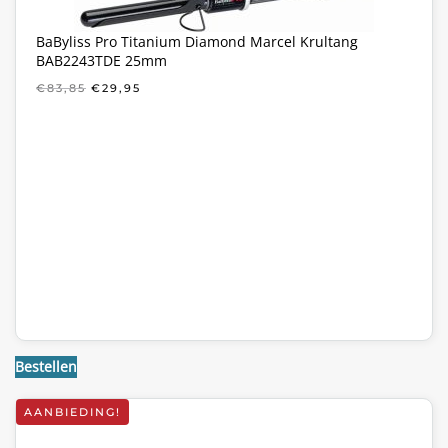
BaByliss Pro Titanium Diamond Marcel Krultang
BAB2243TDE 25mm
OORSPRONKELIJKE
HUIDIGE
€
83,85
€
29,95
PRIJS
PRIJS
WAS:
IS:
€83,85.
€29,95.
Bestellen
AANBIEDING!