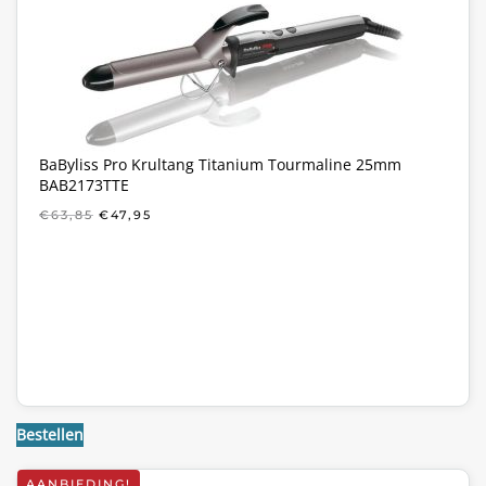
BaByliss Pro Krultang Titanium Tourmaline 25mm
BAB2173TTE
OORSPRONKELIJKE
HUIDIGE
€
63,85
€
47,95
PRIJS
PRIJS
WAS:
IS:
€63,85.
€47,95.
Bestellen
AANBIEDING!