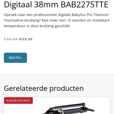
Digitaal 38mm BAB2275TTE
Opzoek naar een professionele digitale Babyliss Pro Titanium
Tourmaline Krultang? Met meer dan 15 standen en instelbare
temperatuur is deze krultang geschikt!
Oorspronkelijke
Huidige
€
88,85
€
59,95
prijs
prijs
was:
is:
€88,85.
€59,95.
BESTEL
Gerelateerde producten
AANBIEDING!