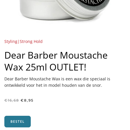
Styling|Strong Hold
Dear Barber Moustache
Wax 25ml OUTLET!
Dear Barber Moustache Wax is een wax die speciaal is
ontwikkeld voor het in model houden van de snor.
Oorspronkelijke
Huidige
€
16,68
€
8,95
prijs
prijs
was:
is:
€16,68.
€8,95.
BESTEL