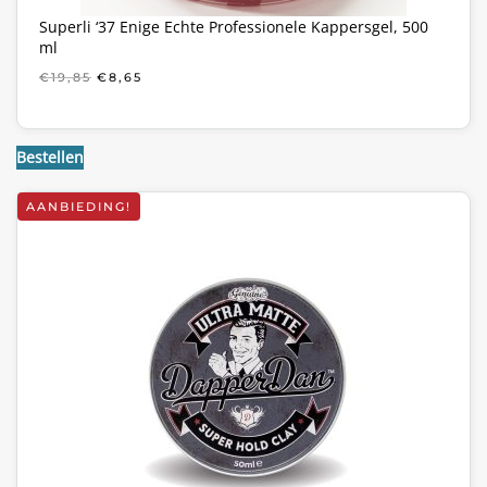
Superli ‘37 Enige Echte Professionele Kappersgel, 500
ml
OORSPRONKELIJKE
HUIDIGE
€
19,85
€
8,65
PRIJS
PRIJS
WAS:
IS:
€19,85.
€8,65.
Bestellen
AANBIEDING!