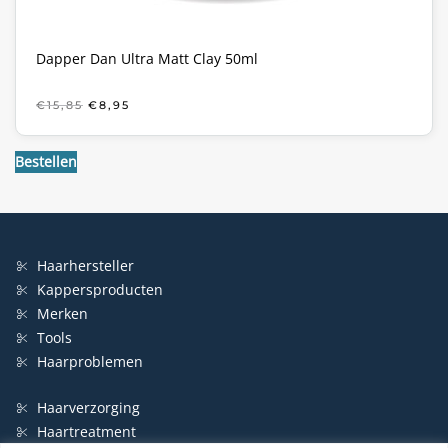
Dapper Dan Ultra Matt Clay 50ml
OORSPRONKELIJKE
HUIDIGE
€
15,85
€
8,95
PRIJS
PRIJS
WAS:
IS:
€15,85.
€8,95.
Bestellen
Haarhersteller
Kappersproducten
Merken
Tools
Haarproblemen
Haarverzorging
Haartreatment