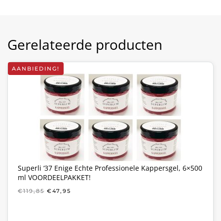
Gerelateerde producten
AANBIEDING!
Superli ‘37 Enige Echte Professionele Kappersgel, 6×500
ml VOORDEELPAKKET!
OORSPRONKELIJKE
HUIDIGE
€
119,85
€
47,95
PRIJS
PRIJS
WAS:
IS:
€119,85.
€47,95.