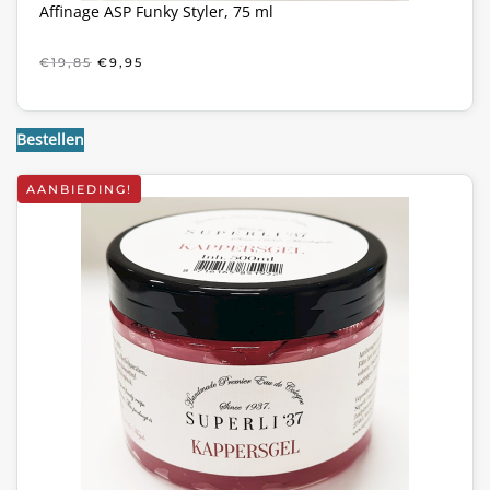
Affinage ASP Funky Styler, 75 ml
OORSPRONKELIJKE
HUIDIGE
€
19,85
€
9,95
PRIJS
PRIJS
WAS:
IS:
€19,85.
€9,95.
Bestellen
AANBIEDING!