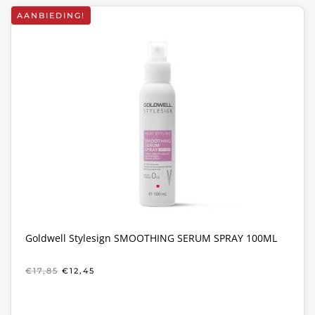
AANBIEDING!
Goldwell Stylesign SMOOTHING SERUM SPRAY 100ML
OORSPRONKELIJKE
HUIDIGE
€
17,85
€
12,45
PRIJS
PRIJS
WAS:
IS:
€17,85.
€12,45.