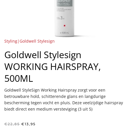
Styling|Goldwell Stylesign
Goldwell Stylesign
WORKING HAIRSPRAY,
500ML
Goldwell StyleSign Working Hairspray zorgt voor een
betrouwbare hold, schitterende glans en langdurige
bescherming tegen vocht en pluis. Deze veelzijdige hairspray
biedt direct een medium versteviging (3 uit 5)
Oorspronkelijke
Huidige
€
22,85
€
13,95
prijs
prijs