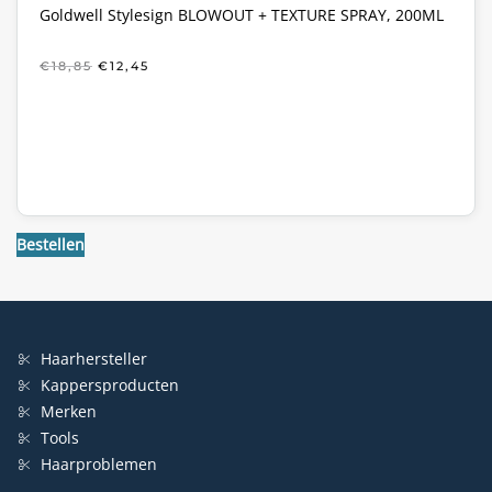
Goldwell Stylesign BLOWOUT + TEXTURE SPRAY, 200ML
OORSPRONKELIJKE
HUIDIGE
€
18,85
€
12,45
PRIJS
PRIJS
WAS:
IS:
€18,85.
€12,45.
Bestellen
Haarhersteller
Kappersproducten
Merken
Tools
Haarproblemen