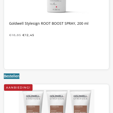
Goldwell Stylesign ROOT BOOST SPRAY, 200 ml
OORSPRONKELIJKE
HUIDIGE
€
18,85
€
12,45
PRIJS
PRIJS
WAS:
IS:
€18,85.
€12,45.
Bestellen
AANBIEDING!