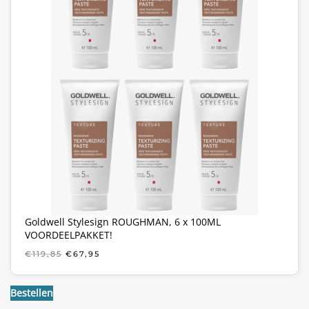
Goldwell Stylesign ROUGHMAN, 6 x 100ML
VOORDEELPAKKET!
OORSPRONKELIJKE
HUIDIGE
€
119,85
€
67,95
PRIJS
PRIJS
WAS:
IS:
€119,85.
€67,95.
Bestellen