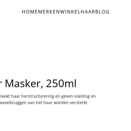
HOME
MERKEN
WINKEL
HAAR
BLOG
r Masker, 250ml
bleekt haar herstructurering en geven voeding en
zwavelbruggen van het haar worden versterkt.