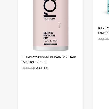
ICE-Pr
Power 
€
30,8
ICE-Professional REPAIR MY HAIR
Masker, 750ml
OORSPRONKELIJKE
HUIDIGE
€
49,85
€
19,95
PRIJS
PRIJS
WAS:
IS:
€49,85.
€19,95.