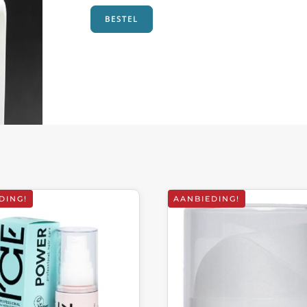
€27,85.
€13,95.
BESTEL
DING!
AANBIEDING!