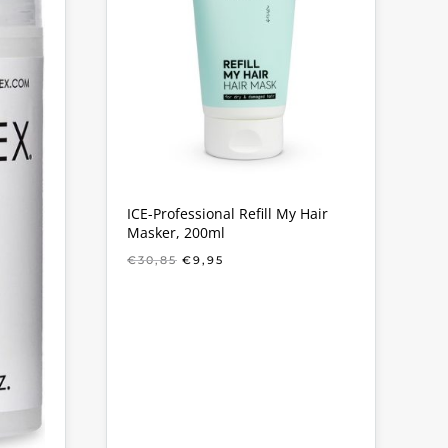
ICE-Professional Refill My Hair
Masker, 200ml
OORSPRONKELIJKE
HUIDIGE
€
30,85
€
9,95
PRIJS
PRIJS
WAS:
IS:
€30,85.
€9,95.