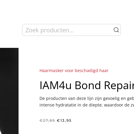
Zoeken
naar:
Haarmasker voor beschadigd haar
IAM4u Bond Repai
De producten van deze lijn zijn gevoelig en ge
intense hydratatie in de diepte, waardoor de 
Oorspronkelijke
Huidige
€
27,85
€
13,95
prijs
prijs
was:
is: