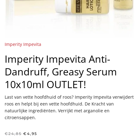
Imperity Impevita
Imperity Impevita Anti-
Dandruff, Greasy Serum
10x10ml OUTLET!
Last van vette hoofdhuid of roos? Imperity Impevita verwijdert
roos en helpt bij een vette hoofdhuid. De Kracht van
natuurlijke ingrediënten. Verrijkt met arganolie en
citroensappen.
Oorspronkelijke
Huidige
€
24,85
€
4,95
prijs
prijs