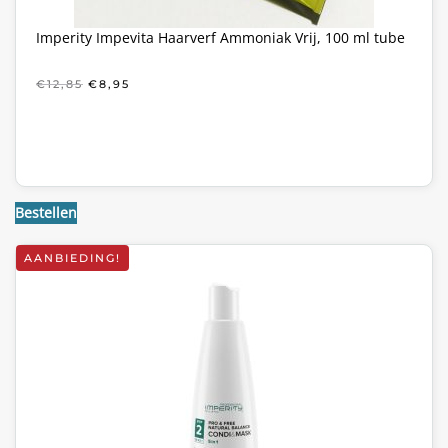
Imperity Impevita Haarverf Ammoniak Vrij, 100 ml tube
OORSPRONKELIJKE
HUIDIGE
€
12,85
€
8,95
PRIJS
PRIJS
WAS:
IS:
€12,85.
€8,95.
Bestellen
AANBIEDING!