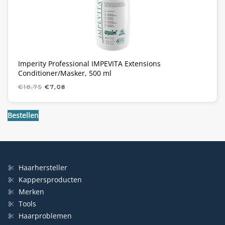
Imperity Professional IMPEVITA Extensions
Conditioner/Masker, 500 ml
OORSPRONKELIJKE
HUIDIGE
€
18,75
€
7,08
PRIJS
PRIJS
WAS:
IS:
€18,75.
€7,08.
Bestellen
Haarhersteller
Kappersproducten
Merken
Tools
Haarproblemen