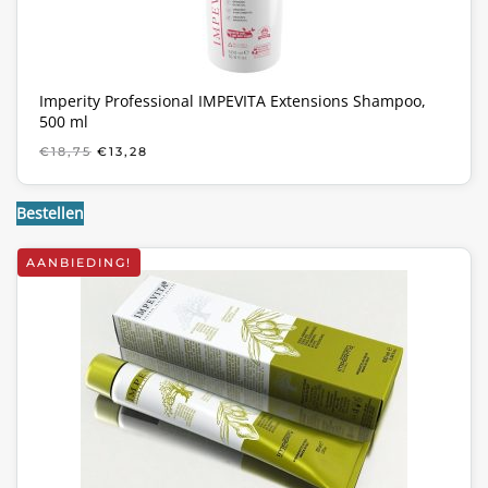
Imperity Professional IMPEVITA Extensions Shampoo,
500 ml
OORSPRONKELIJKE
HUIDIGE
€
18,75
€
13,28
PRIJS
PRIJS
WAS:
IS:
€18,75.
€13,28.
Bestellen
AANBIEDING!