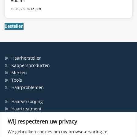
500 ml
OORSPRONKELIJKE
HUIDIGE
€
18,75
€
13,28
PRIJS
PRIJS
WAS:
IS:
€18,75.
€13,28.
Bestellen
Haarhersteller
Kappersproducten
Merken
Tools
Haarproblemen
Haarverzorging
Haartreatment
Haarbescherming
Wij respecteren uw privacy
Styling
Shampoo
We gebruiken cookies om uw browse-ervaring te