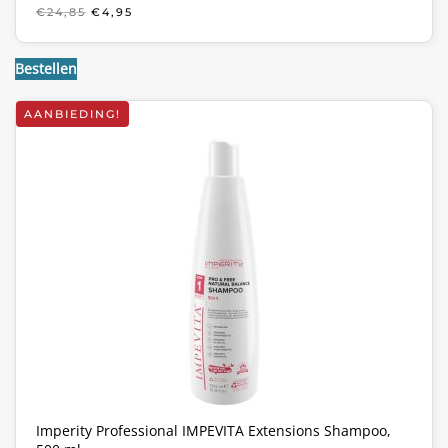
OORSPRONKELIJKE
HUIDIGE
€
24,85
€
4,95
PRIJS
PRIJS
WAS:
IS:
€24,85.
€4,95.
Bestellen
AANBIEDING!
Imperity Professional IMPEVITA Extensions Shampoo,