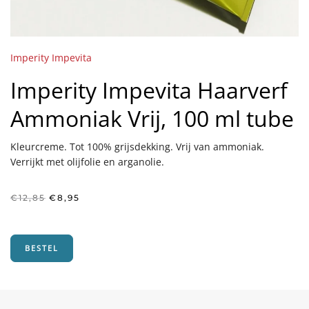
Imperity Impevita
Imperity Impevita Haarverf
Ammoniak Vrij, 100 ml tube
Kleurcreme. Tot 100% grijsdekking. Vrij van ammoniak.
Verrijkt met olijfolie en arganolie.
Oorspronkelijke
Huidige
€
12,85
€
8,95
prijs
prijs
was:
is:
€12,85.
€8,95.
BESTEL