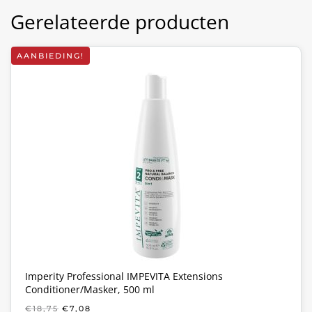
Gerelateerde producten
AANBIEDING!
Imperity Professional IMPEVITA Extensions
Conditioner/Masker, 500 ml
OORSPRONKELIJKE
HUIDIGE
€
18,75
€
7,08