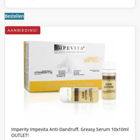
PRIJS
PRIJS
WAS:
IS:
€18,75.
€7,08.
Bestellen
AANBIEDING!
Imperity Impevita Anti-Dandruff, Greasy Serum 10x10ml
OUTLET!