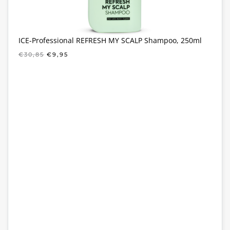
ICE-Professional REFRESH MY SCALP Shampoo, 250ml
OORSPRONKELIJKE
HUIDIGE
€
30,85
€
9,95
PRIJS
PRIJS
WAS:
IS:
€30,85.
€9,95.