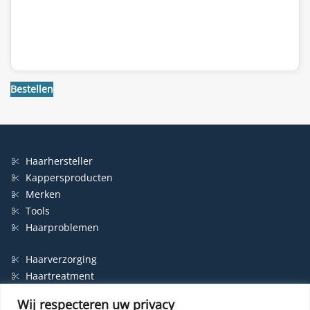
Bestellen
Haarhersteller
Kappersproducten
Merken
Tools
Haarproblemen
Haarverzorging
Haartreatment
Haarbescherming
Wij respecteren uw privacy
Styling