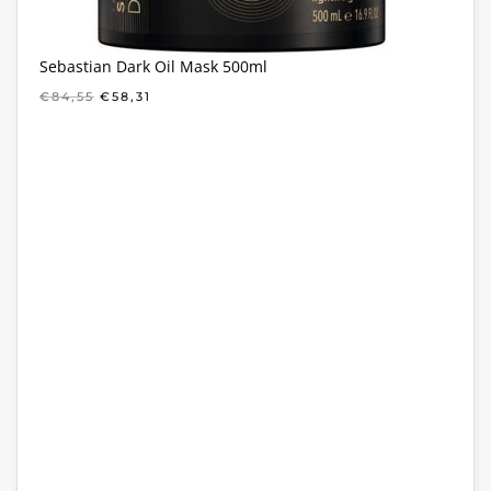
Sebastian Dark Oil Mask 500ml
OORSPRONKELIJKE
HUIDIGE
€
84,55
€
58,31
PRIJS
PRIJS
WAS:
IS:
€84,55.
€58,31.