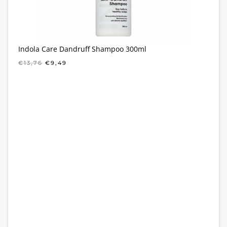
Indola Care Dandruff Shampoo 300ml
OORSPRONKELIJKE
HUIDIGE
€
13,76
€
9,49
PRIJS
PRIJS
WAS:
IS:
€13,76.
€9,49.