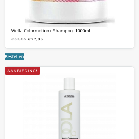
Wella Colormotion+ Shampoo, 1000ml
OORSPRONKELIJKE
HUIDIGE
€
33,85
€
27,95
PRIJS
PRIJS
WAS:
IS:
€33,85.
€27,95.
Bestellen
AANBIEDING!