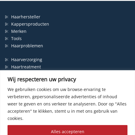
Haarhersteller
Kappersproducten
Merken
Tools
Haarproblemen
Haarverzorging
Haartreatment
Haarbescherming
Wij respecteren uw privacy
Styling
Shampoo
We gebruiken cookies om uw browse-ervaring te
verbeteren, gepersonaliseerde advertenties of inhoud
Haarverf
weer te geven en ons verkeer te analyseren.
Door op "Alles
Permanente haarverf
accepteren" te klikken, stemt u in met ons gebruik van
Semi-permanente haarverf
cookies.
Haarverf zonder ammonia
Kleurspoeling
Alles accepteren