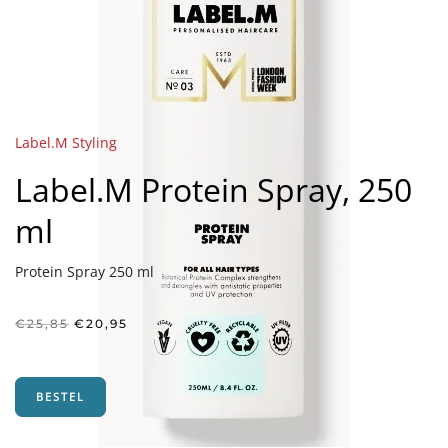
Label.M Styling
Label.M Protein Spray, 250
ml
Protein Spray 250 ml
Oorspronkelijke
Huidige
€
25,85
€
20,95
prijs
prijs
was:
is:
€25,85.
€20,95.
BESTEL