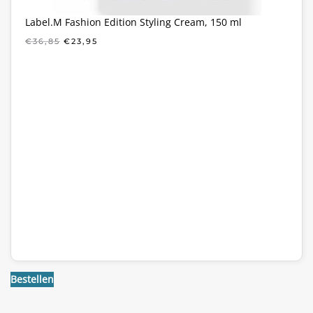
Label.M Fashion Edition Styling Cream, 150 ml
OORSPRONKELIJKE
HUIDIGE
€
36,85
€
23,95
PRIJS
PRIJS
WAS:
IS:
€36,85.
€23,95.
Bestellen