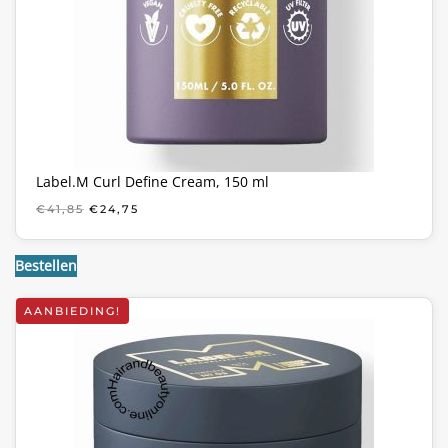
Label.M Curl Define Cream, 150 ml
OORSPRONKELIJKE
HUIDIGE
€
41,85
€
24,75
PRIJS
PRIJS
WAS:
IS:
€41,85.
€24,75.
Bestellen
AANBIEDING!