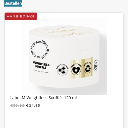
Bestellen
AANBIEDING!
Label.M Weightless Soufflé, 120 ml
OORSPRONKELIJKE
HUIDIGE
€
39,85
€
24,95
PRIJS
PRIJS
WAS:
IS:
€39,85.
€24,95.