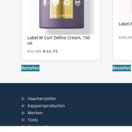
Label.
Label.M Curl Define Cream, 150
€
25,8
ml
OORSPRONKELIJKE
HUIDIGE
€
41,85
€
24,75
PRIJS
PRIJS
WAS:
IS:
€41,85.
€24,75.
Bestellen
Bestellen
Haarhersteller
Kappersproducten
Merken
Tools
Haarproblemen