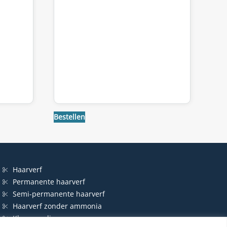
Bestellen
Haarverf
Permanente haarverf
Semi-permanente haarverf
Haarverf zonder ammonia
Kleurspoeling