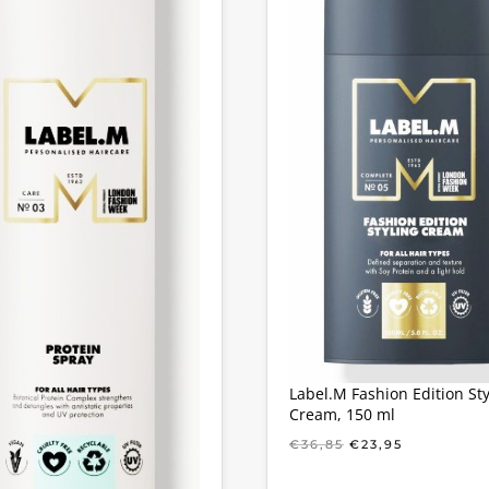
Label.M Fashion Edition Sty
Cream, 150 ml
OORSPRONKELIJ
HUIDIGE
€
36,85
€
23,95
PRIJS
PRIJS
WAS:
IS: