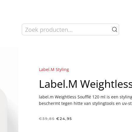
Zoeken
naar:
Label.M Styling
Label.M Weightless
label.m Weightless Soufflé 120 ml is een styli
beschermt tegen hitte van stylingtools en uv-st
Oorspronkelijke
Huidige
€
39,85
€
24,95
prijs
prijs
was:
is: