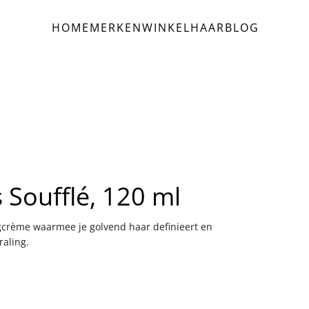
HOME
MERKEN
WINKEL
HAAR
BLOG
 Soufflé, 120 ml
ngcrème waarmee je golvend haar definieert en
raling.