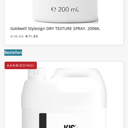
Goldwell Stylesign DRY TEXTURE SPRAY, 200ML
OORSPRONKELIJKE
HUIDIGE
€
18,85
€
11,95
PRIJS
PRIJS
WAS:
IS:
€18,85.
€11,95.
Bestellen
AANBIEDING!