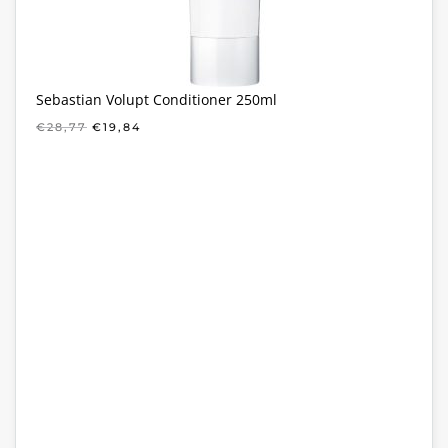
Sebastian Volupt Conditioner 250ml
OORSPRONKELIJKE
HUIDIGE
€
28,77
€
19,84
PRIJS
PRIJS
WAS:
IS:
€28,77.
€19,84.