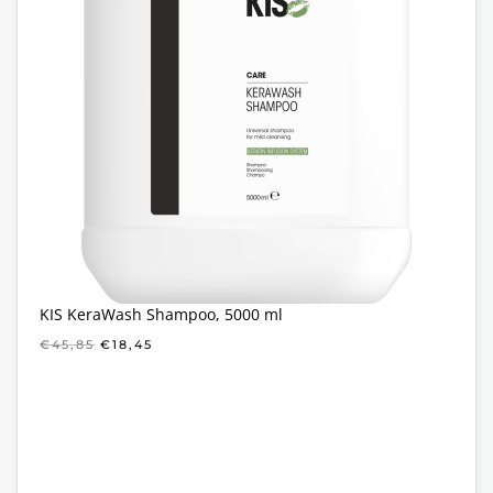
KIS KeraWash Shampoo, 5000 ml
OORSPRONKELIJKE
HUIDIGE
€
45,85
€
18,45
PRIJS
PRIJS
WAS:
IS:
€45,85.
€18,45.