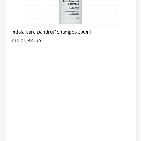
Indola Care Dandruff Shampoo 300ml
OORSPRONKELIJKE
HUIDIGE
€
13,76
€
9,49
PRIJS
PRIJS
WAS:
IS:
€13,76.
€9,49.