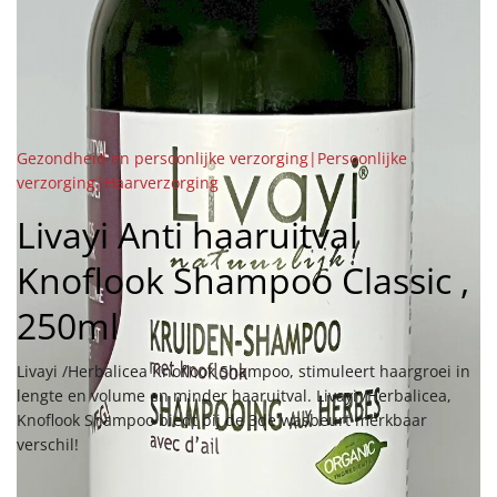
Gezondheid en persoonlijke verzorging|Persoonlijke
verzorging|Haarverzorging
Livayi Anti haaruitval
Knoflook Shampoo Classic ,
250ml
Livayi /Herbalicea Knoflook Shampoo, stimuleert haargroei in
lengte en volume en minder haaruitval. Livayi /Herbalicea,
Knoflook Shampoo biedt bij de 3de wasbeurt merkbaar
verschil!