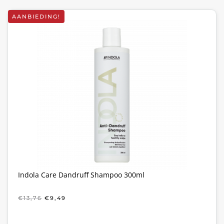
AANBIEDING!
Indola Care Dandruff Shampoo 300ml
OORSPRONKELIJKE
HUIDIGE
€
13,76
€
9,49
PRIJS
PRIJS
WAS:
IS:
€13,76.
€9,49.