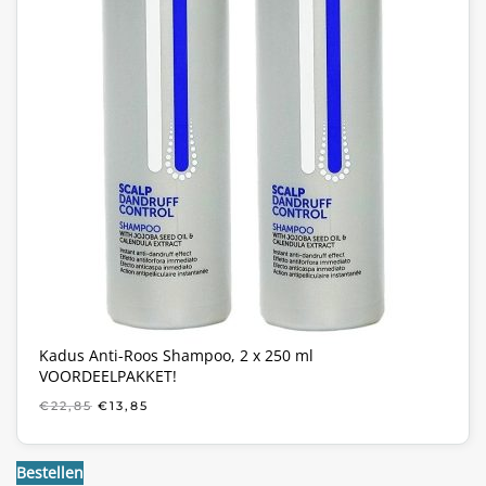
Kadus Anti-Roos Shampoo, 2 x 250 ml
VOORDEELPAKKET!
OORSPRONKELIJKE
HUIDIGE
€
22,85
€
13,85
PRIJS
PRIJS
WAS:
IS:
€22,85.
€13,85.
Bestellen