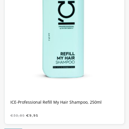
ICE-Professional Refill My Hair Shampoo, 250ml
OORSPRONKELIJKE
HUIDIGE
€
30,85
€
9,95
PRIJS
PRIJS
WAS:
IS: