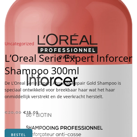
Uncategorized
L’Oreal Serie Expert Inforcer
Shampoo 300ml
De L’Oreal Serie Expert Absolute Repair Gold Shampoo is
speciaal ontwikkeld voor breekbaar haar wat het haar
onmiddellijk verstrekt en de veerkracht herstelt.
Oorspronkelijke
Huidige
€
20,00
€
15,05
prijs
prijs
was:
is:
€20,00.
€15,05.
BESTEL