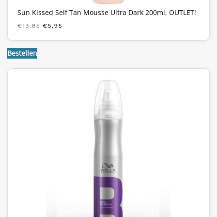
Sun Kissed Self Tan Mousse Ultra Dark 200ml, OUTLET!
OORSPRONKELIJKE
HUIDIGE
€
13,85
€
5,95
PRIJS
PRIJS
WAS:
IS:
€13,85.
€5,95.
Bestellen