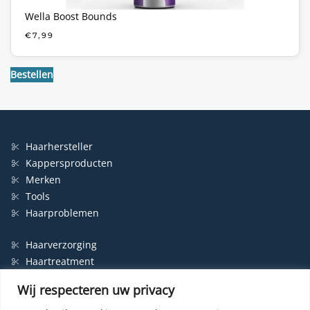
Wella Boost Bounds
€
7,99
Bestellen
Haarhersteller
Kappersproducten
Merken
Tools
Haarproblemen
Haarverzorging
Haartreatment
Haarbescherming
Wij respecteren uw privacy
Styling