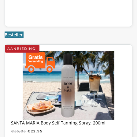
Bestellen
AANBIEDING!
SANTA MARIA Body Self Tanning Spray, 200ml
OORSPRONKELIJKE
HUIDIGE
€
55,85
€
22,95
PRIJS
PRIJS