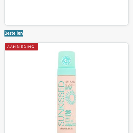
WAS:
IS:
€55,85.
€22,95.
Bestellen
AANBIEDING!