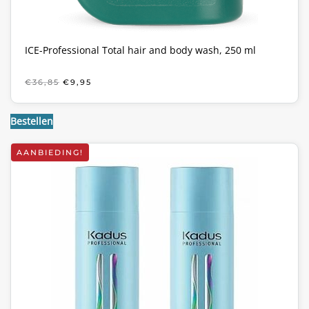
ICE-Professional Total hair and body wash, 250 ml
OORSPRONKELIJKE
HUIDIGE
€
36,85
€
9,95
PRIJS
PRIJS
WAS:
IS:
€36,85.
€9,95.
Bestellen
AANBIEDING!