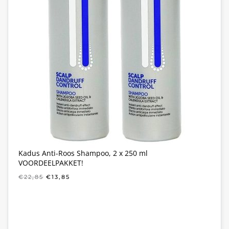
Kadus Anti-Roos Shampoo, 2 x 250 ml
VOORDEELPAKKET!
OORSPRONKELIJKE
HUIDIGE
€
22,85
€
13,85
PRIJS
PRIJS
WAS:
IS:
€22,85.
€13,85.