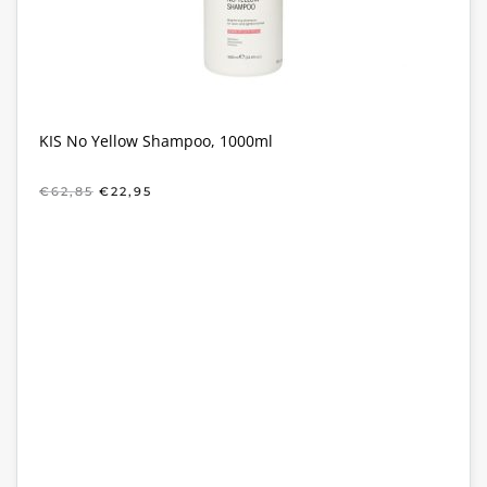
KIS No Yellow Shampoo, 1000ml
OORSPRONKELIJKE
HUIDIGE
€
62,85
€
22,95
PRIJS
PRIJS
WAS:
IS:
€62,85.
€22,95.