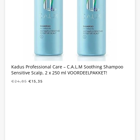
Kadus Professional Care – C.A.L.M Soothing Shampoo
Sensitive Scalp, 2 x 250 ml VOORDEELPAKKET!
OORSPRONKELIJKE
HUIDIGE
€
24,85
€
15,35
PRIJS
PRIJS
WAS:
IS:
€24,85.
€15,35.