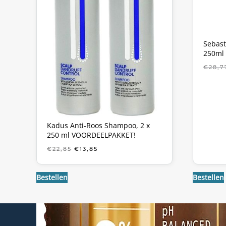
Sebast
250ml
€
28,7
Kadus Anti-Roos Shampoo, 2 x
250 ml VOORDEELPAKKET!
OORSPRONKELIJKE
HUIDIGE
€
22,85
€
13,85
PRIJS
PRIJS
WAS:
IS:
€22,85.
€13,85.
Bestellen
Bestellen