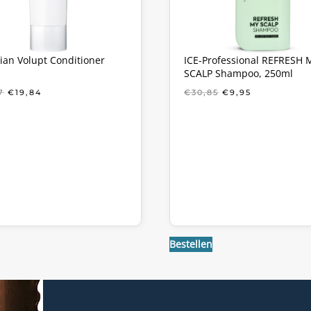
ian Volupt Conditioner
ICE-Professional REFRESH 
SCALP Shampoo, 250ml
OORSPRONKELIJKE
HUIDIGE
OORSPRONKELIJ
HUIDIGE
7
€
19,84
€
30,85
€
9,95
PRIJS
PRIJS
PRIJS
PRIJS
WAS:
IS:
WAS:
IS:
€28,77.
€19,84.
€30,85.
€9,95.
Bestellen