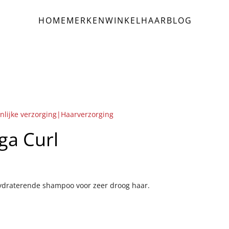
HOME
MERKEN
WINKEL
HAAR
BLOG
nlijke verzorging|Haarverzorging
ga Curl
ydraterende shampoo voor zeer droog haar.