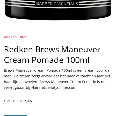
Redken Totaal
Redken Brews Maneuver
Cream Pomade 100ml
Brews Maneuver Cream Pomade 100ml is een cream voor de
man. De cream zorgt ervoor dat het haar verzacht en laat het
haar fijn aanvoelen. Brews Maneuver Cream Pomade is nu
verkrijgbaar bij Hairandbeautyonline.com
Oorspronkelijke
Huidige
€
28,85
€
17,45
prijs
prijs
was:
is:
€28,85.
€17,45.