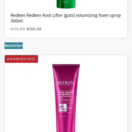
Redken Redken Root Lifter (guts) volumizing foam spray
300ml
OORSPRONKELIJKE
HUIDIGE
€
24,85
€
20,45
PRIJS
PRIJS
WAS:
IS:
€24,85.
€20,45.
Bestellen
AANBIEDING!