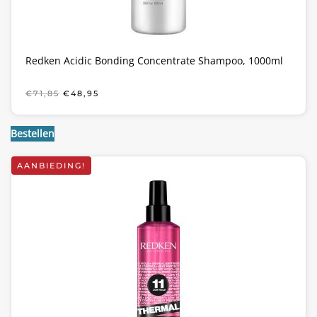
Redken Acidic Bonding Concentrate Shampoo, 1000ml
OORSPRONKELIJKE
HUIDIGE
€
71,85
€
48,95
PRIJS
PRIJS
WAS:
IS:
€71,85.
€48,95.
Bestellen
AANBIEDING!