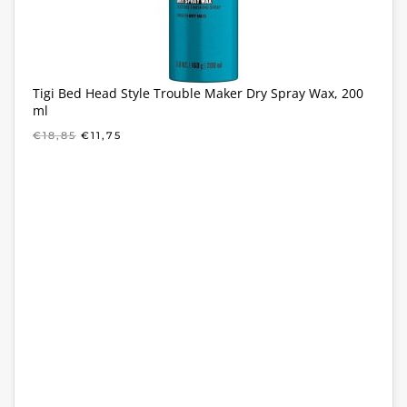
Tigi Bed Head Style Trouble Maker Dry Spray Wax, 200
ml
OORSPRONKELIJKE
HUIDIGE
€
18,85
€
11,75
PRIJS
PRIJS
WAS:
IS:
€18,85.
€11,75.