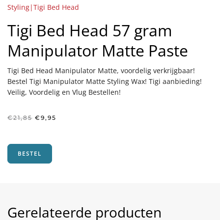
Styling|Tigi Bed Head
Tigi Bed Head 57 gram
Manipulator Matte Paste
Tigi Bed Head Manipulator Matte, voordelig verkrijgbaar!
Bestel Tigi Manipulator Matte Styling Wax! Tigi aanbieding!
Veilig, Voordelig en Vlug Bestellen!
Oorspronkelijke
Huidige
€
21,85
€
9,95
prijs
prijs
was:
is:
€21,85.
€9,95.
BESTEL
Gerelateerde producten