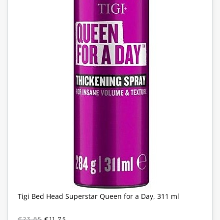
Tigi Bed Head Superstar Queen for a Day, 311 ml
OORSPRONKELIJKE
HUIDIGE
€
23,85
€
11,75