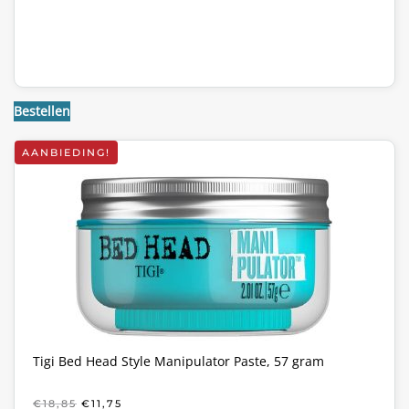
Bestellen
AANBIEDING!
Tigi Bed Head Style Manipulator Paste, 57 gram
OORSPRONKELIJKE
HUIDIGE
€
18,85
€
11,75