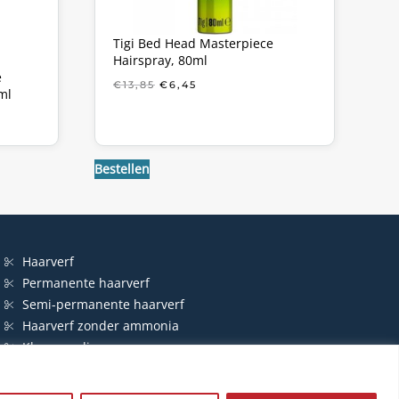
Tigi Bed Head Masterpiece
Hairspray, 80ml
e
OORSPRONKELIJKE
HUIDIGE
€
13,85
€
6,45
ml
PRIJS
PRIJS
WAS:
IS:
KE
€13,85.
€6,45.
Bestellen
Haarverf
Permanente haarverf
Semi-permanente haarverf
Haarverf zonder ammonia
Kleurspoeling