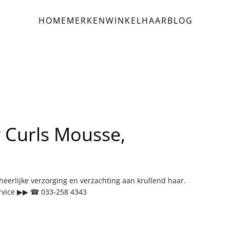
HOME
MERKEN
WINKEL
HAAR
BLOG
 Curls Mousse,
eerlijke verzorging en verzachting aan krullend haar.
rvice ▶▶ ☎ 033-258 4343