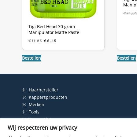
Manipu
€
21,8
Tigi Bed Head 30 gram
Manipulator Matte Paste
OORSPRONKELIJKE
HUIDIGE
€
11,85
€
6,45
PRIJS
PRIJS
WAS:
IS:
€11,85.
€6,45.
Bestellen
Bestellen
Haarhersteller
Kappersproducten
Merken
Tools
Haarproblemen
Wij respecteren uw privacy