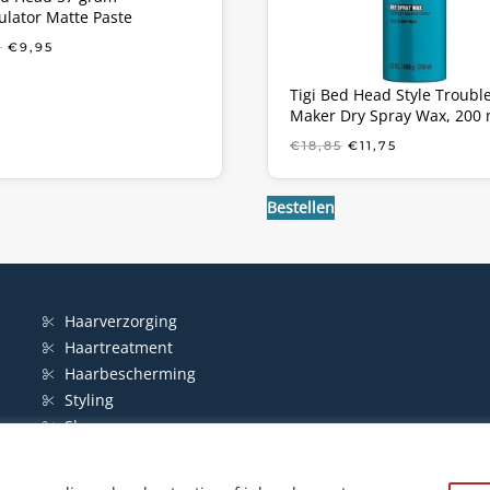
lator Matte Paste
OORSPRONKELIJKE
HUIDIGE
5
€
9,95
PRIJS
PRIJS
WAS:
IS:
Tigi Bed Head Style Troubl
€21,85.
€9,95.
Maker Dry Spray Wax, 200 
OORSPRONKELIJ
HUIDIGE
€
18,85
€
11,75
PRIJS
PRIJS
WAS:
IS:
€18,85.
€11,75.
Bestellen
Haarverzorging
Haartreatment
Haarbescherming
Styling
Shampoo