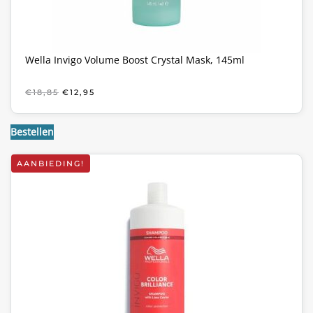
Wella Invigo Volume Boost Crystal Mask, 145ml
OORSPRONKELIJKE
HUIDIGE
€
18,85
€
12,95
PRIJS
PRIJS
WAS:
IS:
€18,85.
€12,95.
Bestellen
AANBIEDING!