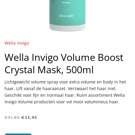
Wella Invigo
Wella Invigo Volume Boost
Crystal Mask, 500ml
Lichtgewicht volume spray voor extra volume en body in het
haar. Lift vanaf de haaraanzet. Verzwaart het haar niet.
Geschikt voor fijn en normaal haar. Ruim assortiment Wella
Invigo Volume producten voor vol mooi volumineus haar.
Oorspronkelijke
Huidige
€
31,85
€
25,95
prijs
prijs
was:
is:
€31,85.
€25,95.