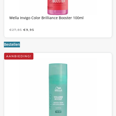
Wella Invigo Color Brilliance Booster 100ml
OORSPRONKELIJKE
HUIDIGE
€
27,85
€
9,95
PRIJS
PRIJS
WAS:
IS:
€27,85.
€9,95.
Bestellen
AANBIEDING!