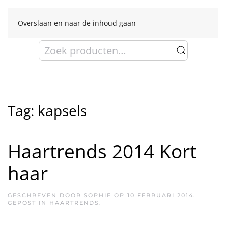
Overslaan en naar de inhoud gaan
Zoeken
naar:
Tag:
kapsels
Haartrends 2014 Kort
haar
GESCHREVEN DOOR
SOPHIE
OP
10 FEBRUARI 2014
.
GEPOST IN
HAARTRENDS
.