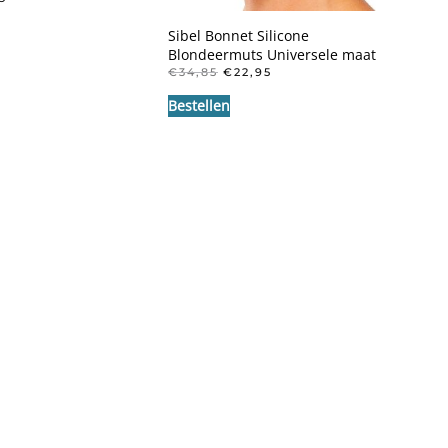
S
PRIJS
:
IS:
Sibel Bonnet Silicone
5.
€2,99.
Blondeermuts Universele maat
OORSPRONKELIJKE
HUIDIGE
€
34,85
€
22,95
PRIJS
PRIJS
Bestellen
WAS:
IS:
€34,85.
€22,95.