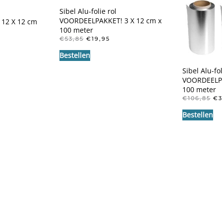
Sibel Alu-folie rol
VOORDEELPAKKET! 3 X 12 cm x
12 X 12 cm
100 meter
OORSPRONKELIJKE
HUIDIGE
€
53,85
€
19,95
NKELIJKE
UIDIGE
PRIJS
PRIJS
IJS
Bestellen
WAS:
IS:
:
€53,85.
€19,95.
6,95.
Sibel Alu-fol
VOORDEELPA
100 meter
O
€
106,85
€
PR
Bestellen
WA
€1