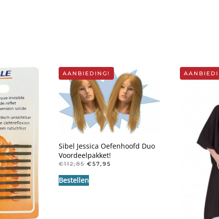
AANBIEDING!
AANBIEDI
Sibel Jessica Oefenhoofd Duo
Voordeelpakket!
OORSPRONKELIJKE
HUIDIGE
€
112,85
€
57,95
PRIJS
PRIJS
Bestellen
WAS:
IS:
€112,85.
€57,95.