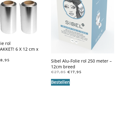
ie rol
KKET! 6 X 12 cm x
ORSPRONKELIJKE
HUIDIGE
38,95
Sibel Alu-Folie rol 250 meter –
IJS
PRIJS
12cm breed
S:
IS:
OORSPRONKELIJKE
HUIDIGE
€
27,85
€
17,95
06,85.
€38,95.
PRIJS
PRIJS
Bestellen
WAS:
IS:
€27,85.
€17,95.