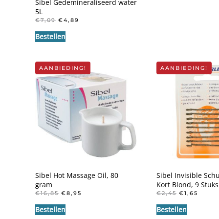
Sibel Gedemineraliseerd water
5L
OORSPRONKELIJKE
HUIDIGE
€
7,09
€
4,89
PRIJS
PRIJS
Bestellen
WAS:
IS:
€7,09.
€4,89.
AANBIEDING!
AANBIEDING!
Sibel Hot Massage Oil, 80
Sibel Invisible Sch
gram
Kort Blond, 9 Stuks
OORSPRONKELIJKE
HUIDIGE
OORSPRON
HUID
€
16,85
€
8,95
€
2,45
€
1,65
PRIJS
PRIJS
PRIJS
PRIJS
Bestellen
WAS:
IS:
Bestellen
WAS:
IS:
€16,85.
€8,95.
€2,45.
€1,65.