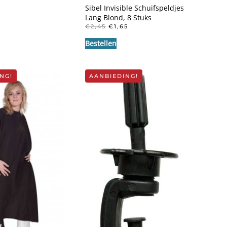
Sibel Invisible Schuifspeldjes
Lang Blond, 8 Stuks
OORSPRONKELIJKE
HUIDIGE
€
2,45
€
1,65
PRIJS
PRIJS
Bestellen
WAS:
IS:
€2,45.
€1,65.
NG!
AANBIEDING!