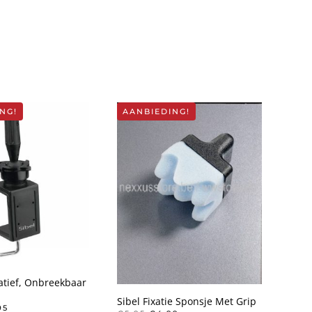
NG!
AANBIEDING!
tatief, Onbreekbaar
Sibel Fixatie Sponsje Met Grip
SPRONKELIJKE
HUIDIGE
95