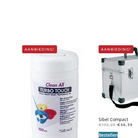
AANBIEDING!
AANBIEDING!
Sibel Compact
OORSPRO
HU
€
102,20
€
56,39
PRIJS
PR
Bestellen
WAS:
IS