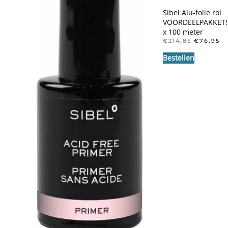
Sibel Alu-folie rol
VOORDEELPAKKET! 
x 100 meter
OORSPRO
H
€
214,85
€
76,95
PRIJS
PR
Bestellen
WAS:
IS
€214,85.
€7