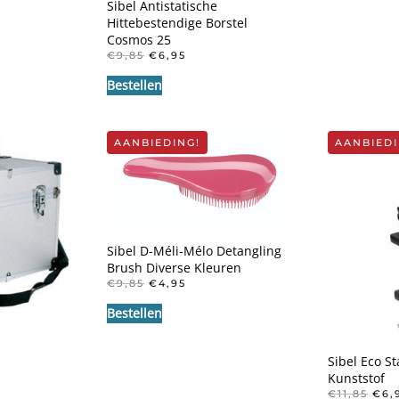
Sibel Antistatische
Hittebestendige Borstel
Cosmos 25
OORSPRONKELIJKE
HUIDIGE
€
9,85
€
6,95
PRIJS
PRIJS
Bestellen
WAS:
IS:
€9,85.
€6,95.
AANBIEDING!
AANBIEDI
Sibel D-Méli-Mélo Detangling
Brush Diverse Kleuren
OORSPRONKELIJKE
HUIDIGE
€
9,85
€
4,95
PRIJS
PRIJS
Bestellen
WAS:
IS:
€9,85.
€4,95.
Sibel Eco S
NKELIJKE
IDIGE
IJS
Kunststof
:
OOR
€
11,85
€
6,