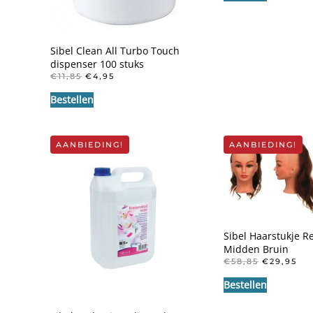
€102,20.
€5
Sibel Clean All Turbo Touch
dispenser 100 stuks
OORSPRONKELIJKE
HUIDIGE
€
11,85
€
4,95
PRIJS
PRIJS
Bestellen
WAS:
IS:
€11,85.
€4,95.
AANBIEDING!
AANBIEDING!
Sibel Haarstukje R
Midden Bruin
OORSPRO
HU
€
58,85
€
29,95
PRIJS
PR
Bestellen
WAS:
IS:
€58,85.
€29