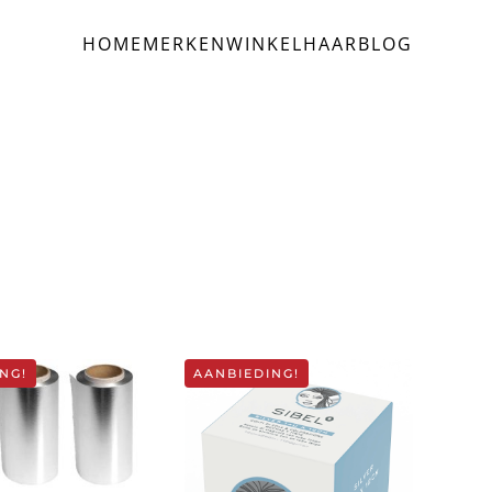
HOME
MERKEN
WINKEL
HAAR
BLOG
NG!
AANBIEDING!