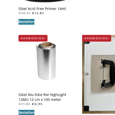
Sibel Acid Free Primer 14ml
OORSPRONKELIJKE
HUIDIGE
€
20,91
€
12,82
PRIJS
PRIJS
Bestellen
WAS:
IS:
€20,91.
€12,82.
AANBIEDING!
AANBIEDING!
Sibel Alu-folie Rol HighLight
12MU 12 cm x 100 meter
OORSPRONKELIJKE
HUIDIGE
€
17,85
€
6,95
PRIJS
PRIJS
Bestellen
WAS:
IS: